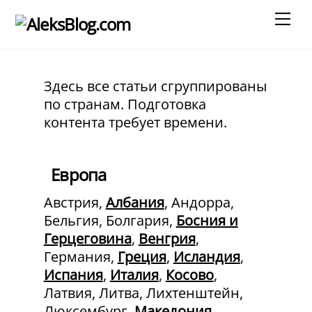
Skip
Men
to
content
Здесь все статьи сгруппированы
по странам. Подготовка
контента требует времени.
Европа
Австрия,
Албания
, Андорра,
Бельгия, Болгария,
Босния и
Герцеговина
,
Венгрия
,
Германия,
Греция
,
Исландия
,
Испания
,
Италия
,
Косово
,
Латвия, Литва, Лихтенштейн,
Люксембург,
Македония
,