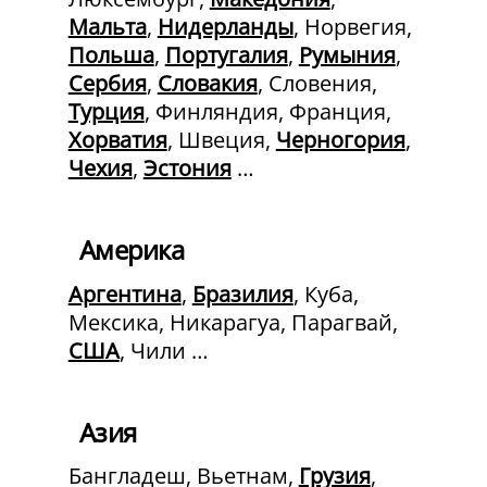
Мальта
,
Нидерланды
, Норвегия,
Польша
,
Португалия
,
Румыния
,
Сербия
,
Словакия
, Словения,
Турция
, Финляндия, Франция,
Хорватия
, Швеция,
Черногория
,
Чехия
,
Эстония
…
Америка
Аргентина
,
Бразилия
, Куба,
Мексика, Никарагуа, Парагвай,
США
, Чили …
Азия
Бангладеш, Вьетнам,
Грузия
,