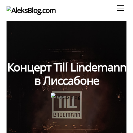
Skip
Men
to
content
Концерт Till Lindemann
в Лиссабоне