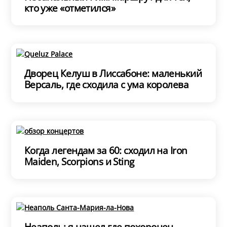
кто уже «отметился»
Дворец Келуш в Лиссабоне: маленький
Версаль, где сходила с ума королева
Когда легендам за 60: сходил на Iron
Maiden, Scorpions и Sting
Неаполь: я нашел где похоронен