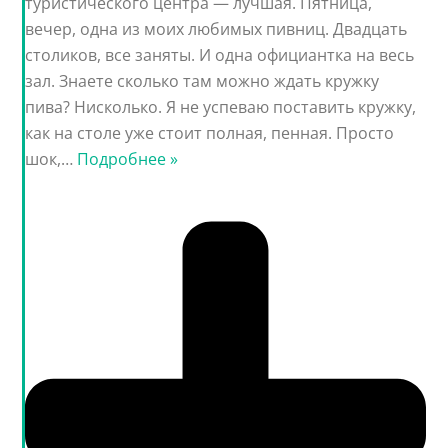
туристического центра — лучшая. Пятница,
вечер, одна из моих любимых пивниц. Двадцать
столиков, все заняты. И одна официантка на весь
зал. Знаете сколько там можно ждать кружку
пива? Нисколько. Я не успеваю поставить кружку,
как на столе уже стоит полная, пенная. Просто
шок,
…
Подробнее »