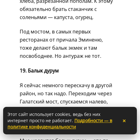
хлеба, разрезанной пополам. К этому
обязательно брать стаканчик с
соленьями — капуста, огурец.
Под мостом, в самых первых
ресторанах от причала Эминеню,
тоже делают балык экмек и там
посвободнее. Но антураж не тот.
19. Балык дурум
Я сейчас немного перескачу в другой
район, но так надо. Переходим через
Галатский мост, спускаемся налево,
оказываемся на рыбном рынке в
Этот сайт использует cookies, ведь без них
районе Каракей. Пройти чуть дальше,
×
интернет просто не работает.
Подробности — в
там тоже жарят рыбу.
политике конфиденциальности