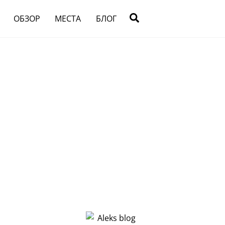
Search
ОБЗОР
МЕСТА
БЛОГ
 погребальный
од жилым дом