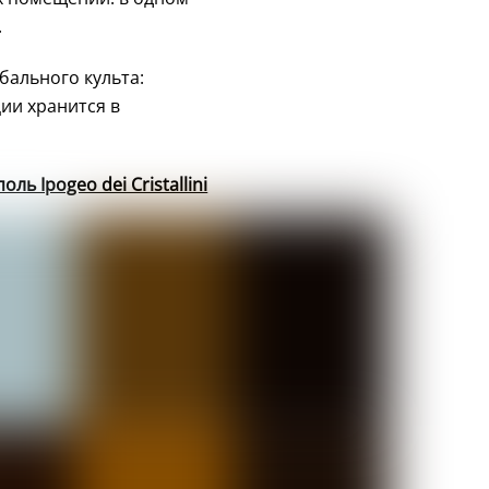
.
бального культа:
ции хранится в