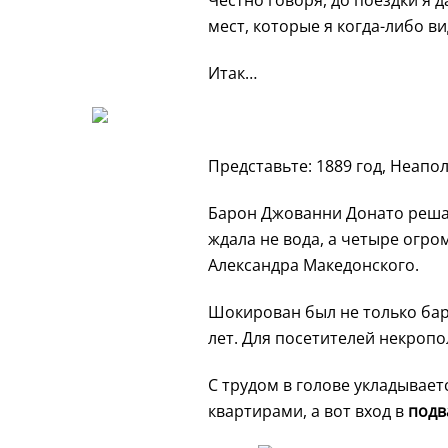
Честно говоря, до поездки я 
мест, которые я когда-либо ви
Итак…
Представьте: 1889 год, Неапол
Барон Джованни Донато решае
ждала не вода, а четыре огр
Александра Македонского.
Шокирован был не только баро
лет. Для посетителей некропол
С трудом в голове укладывает
квартирами, а вот вход в
подв