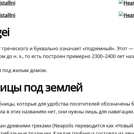
ei
греческого и буквально означает «подземный». Этот — Ipo
ом до н. э., то есть построен примерно 2300–2400 лет наз
ся под жилым домом.
ицы под землей
ницы, которые для удобства посетителей обозначены бук
а в этих названиях нет, они нужны лишь для навигации
н древними греками (Neapolis переводится как «Новый 
гребальные традиции. Каждая гробница состояла из дву