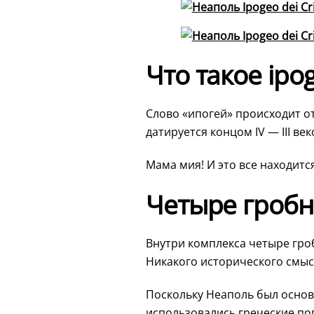
Что такое ipog
Слово «ипогей» происходит от 
датируется концом IV — III век
Мама мия! И это все находит
Четыре гробн
Внутри комплекса четыре гроб
Никакого исторического смысл
Поскольку Неаполь был основа
использовались греческие по