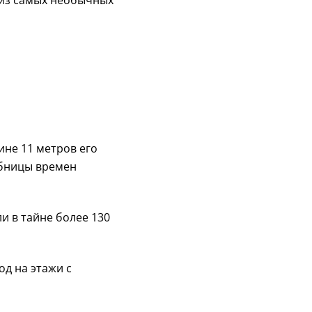
о из самых необычных
ине 11 метров его
обницы времен
и в тайне более 130
ход на этажи с