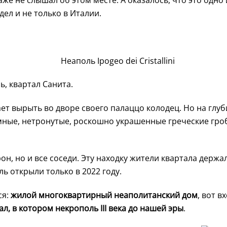
даже не слышал об этом месте. А оказалось, что это одн
дел и не только в Италии.
ь, квартал Санита.
т вырыть во дворе своего палаццо колодец. Но на глуб
омные, нетронутые, роскошно украшенные греческие гр
н, но и все соседи. Эту находку жители квартала держал
ь открыли только в 2022 году.
ся:
жилой многоквартирный неаполитанский дом
, вот в
ал, в котором некрополь III века до нашей эры
.