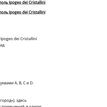
geo dei Cristallini
ад.
вами A, B, C и D.
.
город»), здесь
х помещений: в одном