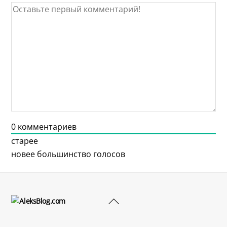
0
комментариев
старее
новее
большинство голосов
Back
To
Top