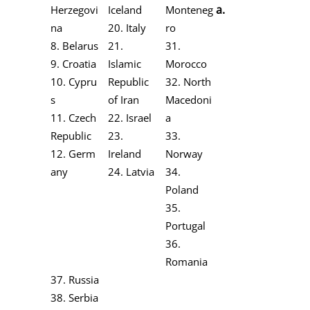
а.
Herzegovi
Iceland
Monteneg
na
20. Italy
ro
8. Belarus
21.
31.
9. Croatia
Islamic
Morocco
10. Cypru
Republic
32. North
s
of Iran
Macedoni
11. Czech
22. Israel
a
Republic
23.
33.
12. Germ
Ireland
Norway
any
24. Latvia
34.
Poland
35.
Portugal
36.
Romania
37. Russia
38. Serbia