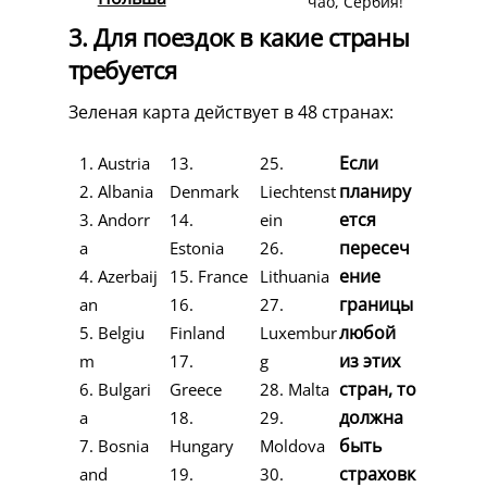
чао, Сербия!
3. Для поездок в какие страны
требуется
Зеленая карта действует в 48 странах:
Если
1. Austria
13.
25.
планиру
2. Albania
Denmark
Liechtenst
ется
3. Andorr
14.
ein
пересеч
a
Estonia
26.
ение
4. Azerbaij
15. France
Lithuania
границы
an
16.
27.
любой
5. Belgiu
Finland
Luxembur
из этих
m
17.
g
стран, то
6. Bulgari
Greece
28. Malta
должна
a
18.
29.
быть
7. Bosnia
Hungary
Moldova
страховк
and
19.
30.