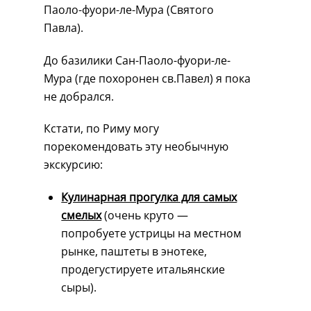
Паоло-фуори-ле-Мура (Святого
Павла).
До базилики Сан-Паоло-фуори-ле-
Мура (где похоронен св.Павел) я пока
не добрался.
Кстати, по Риму могу
порекомендовать эту необычную
экскурсию:
Кулинарная прогулка для самых
смелых
(очень круто —
попробуете устрицы на местном
рынке, паштеты в энотеке,
продегустируете итальянские
сыры).