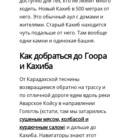
доступно для тех, кто не любит много
ходить. Новый Кахиб в 500 метрах от
него. Это обычный аул с домами и
жителями. Старый Кахиб находится
чуть подальше от него. Там вообще
одни камни и одинокая башня.
Как добраться до Гоора
и Кахиба
От Карадахской теснины
возвращаемся обратно на трассу и
по отличной дороге едем вдоль реки
Аварское Койсу в направлении
Голотль (кстати, там мы затарились
сушеным мясом, колбасой и
курдючным салом
) и дальше до
Кахиба. Навигаторы знают этот